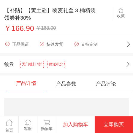
【补贴】【黄土谣】藜麦礼盒 3 桶精装
收藏
领劵补30%
￥166.90
￥168.00
正品保证
快速发货
支持定制
领券
无门槛打7折
赠送积分
产品详情
产品参数
产品评论
加入购物车
立即购买
客服
购物车
首页